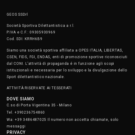
Wa: +39 3486487025 Il numero non accetta chiamate, solo
messaggi
PRIVACY
Cookie Policy
Privacy Policy
SAFEGUARDING
Segnala. Clicca qui
• Lunedì e martedì dalle 8.30 alle 22.30
• Mercoledì e giovedì dalle 8.30 alle 21.30
• Venerdì dalle 8.30 alle 19
• Sabato dalle 9 alle 17
Domenica chiusi
Iscriviti alla nostra newsletter.
Clicca qui
STAFF