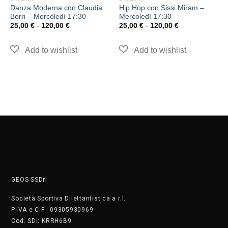
Danza Moderna con Claudia
Hip Hop con Sissi Miram –
Borri – Mercoledì 17:30
Mercoledì 17:30
25,00
€
-
120,00
€
25,00
€
-
120,00
€
GEOS SSDrl
Società Sportiva Dilettantistica a r.l.
P.IVA e C.F.: 09305930969
Cod. SDI: KRRH6B9