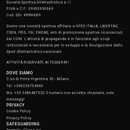
Società Sportiva Dilettantistica a r.l.
P.IVA e C.F.: 09305930969
Cod. SDI: KRRH6B9
Siamo una società sportiva affiliata a OPES ITALIA, LIBERTAS,
CSEN, FIDS, FGI, ENDAS, enti di promozione sportive riconosciuti
dal CONI. L’attività di propaganda é in funzione agli scopi
istituzionali e necessaria per lo sviluppo e la divulgazione dello
Sport dilettantistico nazionale.
ATTIVITÀ RISERVATE AI TESSERATI
DOVE SIAMO
C.so di Porta Vigentina 35 - Milano
Tel. +390236754860
Wa: +39 3486487025 Il numero non accetta chiamate, solo
messaggi
PRIVACY
Cookie Policy
Privacy Policy
SAFEGUARDING
Segnala. Clicca qui