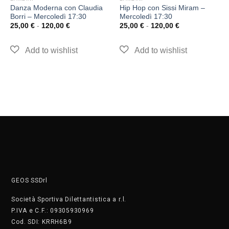
Danza Moderna con Claudia
Hip Hop con Sissi Miram –
Borri – Mercoledì 17:30
Mercoledì 17:30
25,00
€
-
120,00
€
25,00
€
-
120,00
€
GEOS SSDrl
Società Sportiva Dilettantistica a r.l.
P.IVA e C.F.: 09305930969
Cod. SDI: KRRH6B9