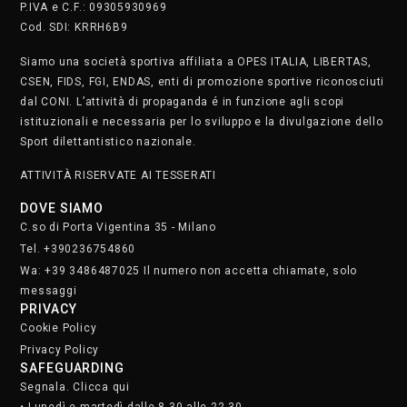
P.IVA e C.F.: 09305930969
Cod. SDI: KRRH6B9
Siamo una società sportiva affiliata a OPES ITALIA, LIBERTAS,
CSEN, FIDS, FGI, ENDAS, enti di promozione sportive riconosciuti
dal CONI. L’attività di propaganda é in funzione agli scopi
istituzionali e necessaria per lo sviluppo e la divulgazione dello
Sport dilettantistico nazionale.
ATTIVITÀ RISERVATE AI TESSERATI
DOVE SIAMO
C.so di Porta Vigentina 35 - Milano
Tel. +390236754860
Wa: +39 3486487025 Il numero non accetta chiamate, solo
messaggi
PRIVACY
Cookie Policy
Privacy Policy
SAFEGUARDING
Segnala. Clicca qui
• Lunedì e martedì dalle 8.30 alle 22.30