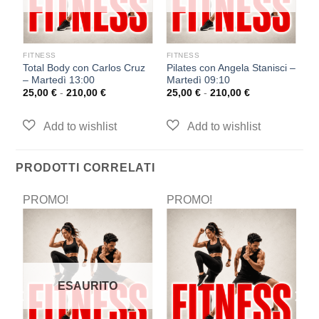
FITNESS
FITNESS
F
Total Body con Carlos Cruz
Pilates con Angela Stanisci –
P
– Martedì 13:00
Martedì 09:10
M
25,00
€
-
210,00
€
25,00
€
-
210,00
€
2
PRODOTTI CORRELATI
PROMO!
PROMO!
P
ESAURITO