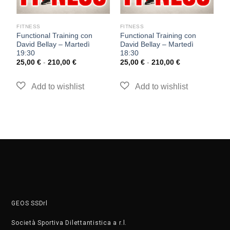
FITNESS
FITNESS
F
Functional Training con
Functional Training con
F
David Bellay – Martedì
David Bellay – Martedì
R
19:30
18:30
1
25,00
€
-
210,00
€
25,00
€
-
210,00
€
2
GEOS SSDrl
Società Sportiva Dilettantistica a r.l.