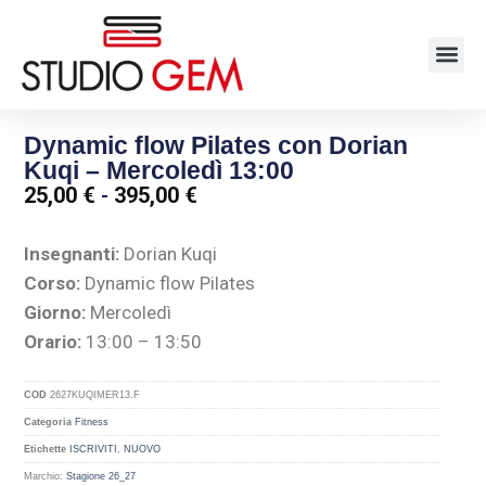
Dynamic flow Pilates con Dorian
Kuqi – Mercoledì 13:00
25,00
€
-
395,00
€
Insegnanti:
Dorian Kuqi
Corso:
Dynamic flow Pilates
Giorno:
Mercoledì
Orario:
13:00 – 13:50
COD
2627KUQIMER13.F
Categoria
Fitness
Etichette
ISCRIVITI
,
NUOVO
Marchio:
Stagione 26_27