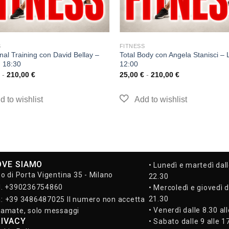
S
FITNESS
nal Training con David Bellay –
Total Body con Angela Stanisci – 
 18:30
12:00
-
210,00
€
25,00
€
-
210,00
€
OVE SIAMO
• Lunedì e martedì dall
so di Porta Vigentina 35 - Milano
22.30
l. +390236754860
• Mercoledì e giovedì d
21.30
: +39 3486487025 Il numero non accetta
• Venerdì dalle 8.30 al
iamate, solo messaggi
RIVACY
• Sabato dalle 9 alle 1