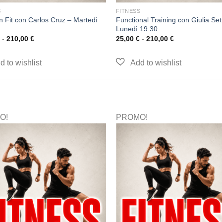
S
FITNESS
an Fit con Carlos Cruz – Martedì
Functional Training con Giulia Sett
Lunedì 19:30
-
210,00
€
25,00
€
-
210,00
€
O!
PROMO!