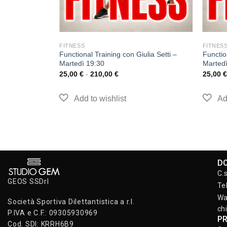
FITNESS
FITNES
Functional Training con Giulia Setti –
Functio
Martedì 19:30
Martedì
25,00
€
-
210,00
€
25,00
€
D
C.
GEOS SSDrl
Te
Wa
Società Sportiva Dilettantistica a r.l.
ch
P.IVA e C.F.: 09305930969
P
Cod. SDI: KRRH6B9