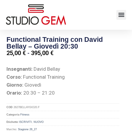
Functional Training con David
Bellay – Giovedì 20:30
25,00
€
-
395,00
€
Insegnanti:
David Bellay
Corso:
Functional Training
Giorno:
Giovedì
Orario:
20:30 – 21:20
COD
2627BELLAYGIO20.F
Categoria
Fitness
Etichette
ISCRIVITI
,
NUOVO
Marchio:
Stagione 26_27