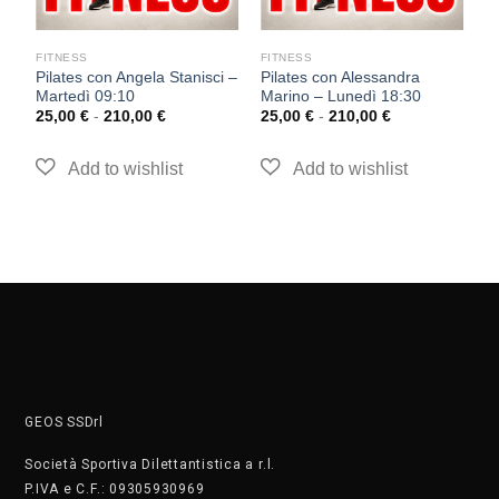
FITNESS
FITNESS
F
Pilates con Angela Stanisci –
Pilates con Alessandra
P
Martedì 09:10
Marino – Lunedì 18:30
L
25,00
€
-
210,00
€
25,00
€
-
210,00
€
2
GEOS SSDrl
Società Sportiva Dilettantistica a r.l.
P.IVA e C.F.: 09305930969