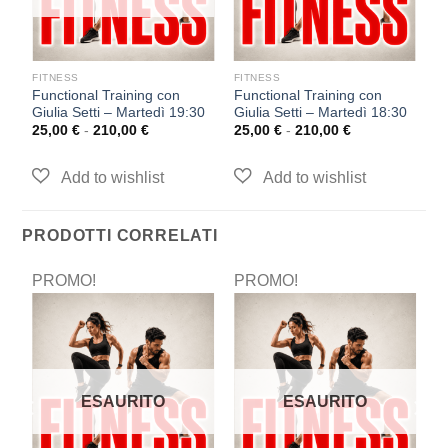
FITNESS
FITNESS
F
Functional Training con
Functional Training con
T
Giulia Setti – Martedì 19:30
Giulia Setti – Martedì 18:30
–
25,00
€
-
210,00
€
25,00
€
-
210,00
€
2
PRODOTTI CORRELATI
PROMO!
PROMO!
P
ESAURITO
ESAURITO