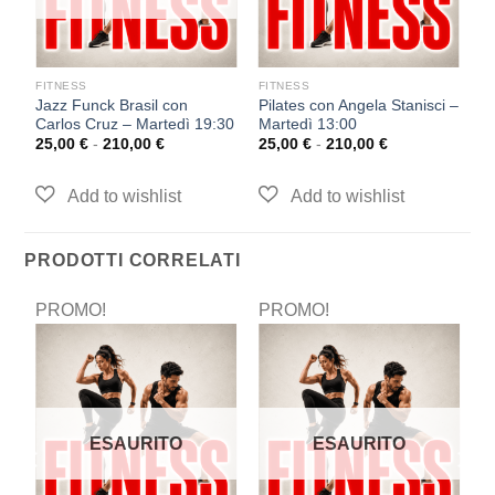
FITNESS
FITNESS
F
Jazz Funck Brasil con
Pilates con Angela Stanisci –
Pi
Carlos Cruz – Martedì 19:30
Martedì 13:00
L
25,00
€
-
210,00
€
25,00
€
-
210,00
€
2
PRODOTTI CORRELATI
PROMO!
PROMO!
P
ESAURITO
ESAURITO