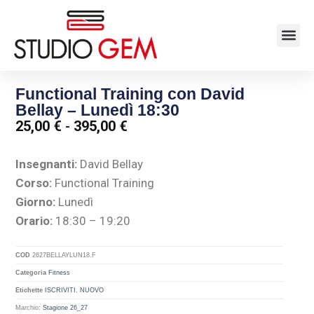
Functional Training con David
Bellay – Lunedì 18:30
25,00
€
-
395,00
€
Insegnanti:
David Bellay
Corso:
Functional Training
Giorno:
Lunedì
Orario:
18:30 – 19:20
COD
2627BELLAYLUN18.F
Categoria
Fitness
Etichette
ISCRIVITI
,
NUOVO
Marchio:
Stagione 26_27