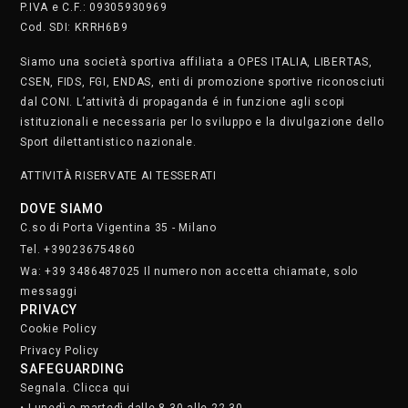
P.IVA e C.F.: 09305930969
Cod. SDI: KRRH6B9
Siamo una società sportiva affiliata a OPES ITALIA, LIBERTAS,
CSEN, FIDS, FGI, ENDAS, enti di promozione sportive riconosciuti
dal CONI. L’attività di propaganda é in funzione agli scopi
istituzionali e necessaria per lo sviluppo e la divulgazione dello
Sport dilettantistico nazionale.
ATTIVITÀ RISERVATE AI TESSERATI
DOVE SIAMO
C.so di Porta Vigentina 35 - Milano
Tel. +390236754860
Wa: +39 3486487025 Il numero non accetta chiamate, solo
messaggi
PRIVACY
Cookie Policy
Privacy Policy
SAFEGUARDING
Segnala. Clicca qui
• Lunedì e martedì dalle 8.30 alle 22.30