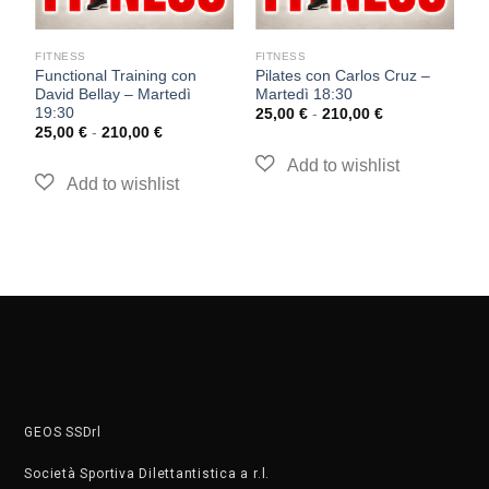
FITNESS
FITNESS
F
Functional Training con
Pilates con Carlos Cruz –
I
David Bellay – Martedì
Martedì 18:30
Gi
19:30
25,00
€
-
210,00
€
2
25,00
€
-
210,00
€
GEOS SSDrl
Società Sportiva Dilettantistica a r.l.