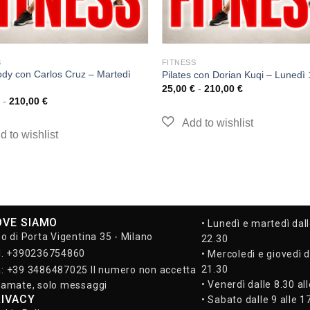
S
FITNESS
ody con Carlos Cruz – Martedì
Pilates con Dorian Kuqi – Lunedì
25,00
€
-
210,00
€
-
210,00
€
OVE SIAMO
• Lunedì e martedì dall
so di Porta Vigentina 35 - Milano
22.30
l. +390236754860
• Mercoledì e giovedì d
21.30
: +39 3486487025 Il numero non accetta
• Venerdì dalle 8.30 al
iamate, solo messaggi
RIVACY
• Sabato dalle 9 alle 1