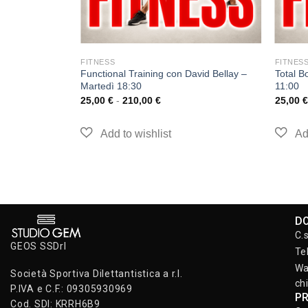
FITNESS
FITNES
Functional Training con David Bellay –
Total B
Martedì 18:30
11:00
25,00
€
-
210,00
€
25,00
€
D
C.
GEOS SSDrl
Te
Wa
Società Sportiva Dilettantistica a r.l.
ch
P.IVA e C.F.: 09305930969
P
Cod. SDI: KRRH6B9