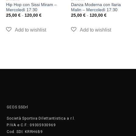
Hip Hop con Sissi Miram –
Danza Moderna con Ilaria
Mercoledì 17:30
Malin – Mercoledì 17:30
25,00
€
-
120,00
€
25,00
€
-
120,00
€
GEOS SSDrl
Società Sportiva Dilettantistica a r.l.
P.IVA e C.F.: 09305930969
Cod. SDI: KRRH6B9