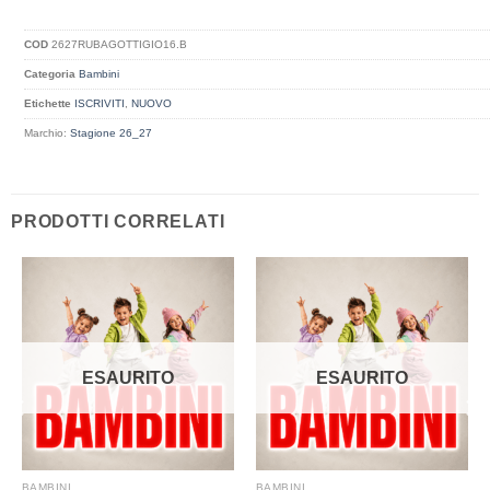
COD
2627RUBAGOTTIGIO16.B
Categoria
Bambini
Etichette
ISCRIVITI
,
NUOVO
Marchio:
Stagione 26_27
PRODOTTI CORRELATI
ESAURITO
ESAURITO
BAMBINI
BAMBINI