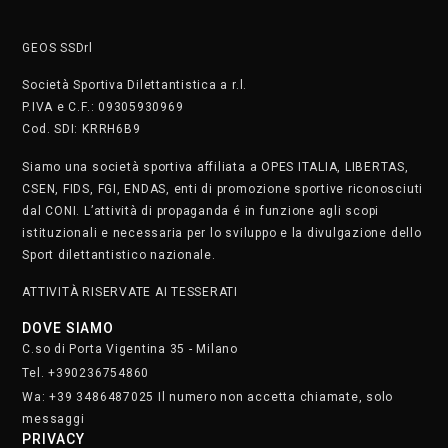
Wa: +39 3486487025 Il numero non accetta chiamate, solo
messaggi
PRIVACY
Cookie Policy
Privacy Policy
SAFEGUARDING
Segnala. Clicca qui
• Lunedì e martedì dalle 8.30 alle 22.30
• Mercoledì e giovedì dalle 8.30 alle 21.30
• Venerdì dalle 8.30 alle 19
• Sabato dalle 9 alle 17
Domenica chiusi
Iscriviti alla nostra newsletter.
Clicca qui
STAFF