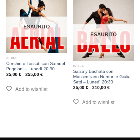
ESAURITO
ESAURITO
AERIAL
Cerchio e Tessuti con Samuel
BALLO
Puggioni – Lunedì 20:30
Salsa y Bachata con
25,00
€
-
255,00
€
Massimiliano Nembri e Giulia
Setti – Lunedì 20:30
25,00
€
-
210,00
€