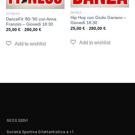
DANZA
FITNESS
Hip Hop con Giulio Gariano –
DanceFit ’80-’90 con Anna
Giovedì 18:30
Franzini – Giovedì 18:30
25,00
€
-
280,00
€
25,00
€
-
280,00
€
GEOS SSDrl
Società Sportiva Dilettantistica a r.l.