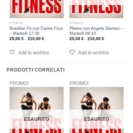
FITNESS
FITNESS
F
Brasilian Fit con Carlos Cruz
Pilates con Angela Stanisci –
P
0
– Martedì 17:30
Martedì 09:10
M
25,00
€
-
210,00
€
25,00
€
-
210,00
€
2
PRODOTTI CORRELATI
PROMO!
PROMO!
P
ESAURITO
ESAURITO