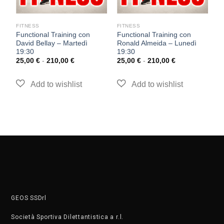
FITNESS
FITNESS
F
Functional Training con
Functional Training con
P
David Bellay – Martedì
Ronald Almeida – Lunedì
M
19:30
19:30
2
25,00
€
-
210,00
€
25,00
€
-
210,00
€
GEOS SSDrl
Società Sportiva Dilettantistica a r.l.