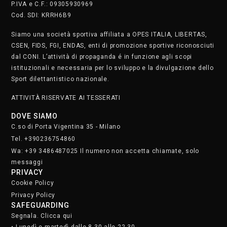
P.IVA e C.F.: 09305930969
Cod. SDI: KRRH6B9
Siamo una società sportiva affiliata a OPES ITALIA, LIBERTAS,
CSEN, FIDS, FGI, ENDAS, enti di promozione sportive riconosciuti
dal CONI. L’attività di propaganda é in funzione agli scopi
istituzionali e necessaria per lo sviluppo e la divulgazione dello
Sport dilettantistico nazionale.
ATTIVITÀ RISERVATE AI TESSERATI
DOVE SIAMO
C.so di Porta Vigentina 35 - Milano
Tel. +390236754860
Wa: +39 3486487025 Il numero non accetta chiamate, solo
messaggi
PRIVACY
Cookie Policy
Privacy Policy
SAFEGUARDING
Segnala. Clicca qui
• Lunedì e martedì dalle 8.30 alle 22.30