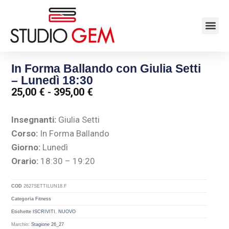
In Forma Ballando con Giulia Setti
– Lunedì 18:30
25,00
€
-
395,00
€
Insegnanti:
Giulia Setti
Corso:
In Forma Ballando
Giorno:
Lunedì
Orario:
18:30 – 19:20
COD
2627SETTILUN18.F
Categoria
Fitness
Etichette
ISCRIVITI
,
NUOVO
Marchio:
Stagione 26_27