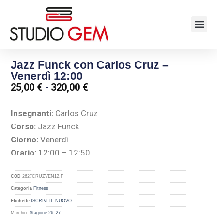
Jazz Funck con Carlos Cruz –
Venerdì 12:00
25,00
€
-
320,00
€
Insegnanti:
Carlos Cruz
Corso:
Jazz Funck
Giorno:
Venerdì
Orario:
12:00 – 12:50
COD
2627CRUZVEN12.F
Categoria
Fitness
Etichette
ISCRIVITI
,
NUOVO
Marchio:
Stagione 26_27