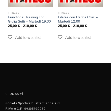
FITNESS
FITNESS
F
Functional Training con
Pilates con Carlos Cruz –
T
Giulia Setti – Martedì 19:30
Martedì 12:00
–
25,00
€
-
210,00
€
25,00
€
-
210,00
€
2
GEOS SSDrl
Società Sportiva Dilettantistica a r.l.
P.IVA e C.F.: 09305930969