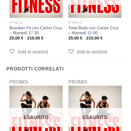
FITNESS
FITNESS
F
Brasilian Fit con Carlos Cruz
Total Body con Carlos Cruz
F
– Martedì 17:30
– Martedì 11:00
D
25,00
€
-
210,00
€
25,00
€
-
210,00
€
2
PRODOTTI CORRELATI
PROMO!
PROMO!
P
ESAURITO
ESAURITO