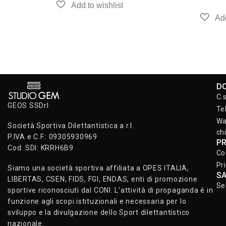
D
C.
GEOS SSDrl
Te
Wa
Società Sportiva Dilettantistica a r.l.
ch
P.IVA e C.F.: 09305930969
P
Cod. SDI: KRRH6B9
Co
Pr
Siamo una società sportiva affiliata a OPES ITALIA,
S
LIBERTAS, CSEN, FIDS, FGI, ENDAS, enti di promozione
Se
sportive riconosciuti dal CONI. L’attività di propaganda é in
funzione agli scopi istituzionali e necessaria per lo
sviluppo e la divulgazione dello Sport dilettantistico
nazionale.