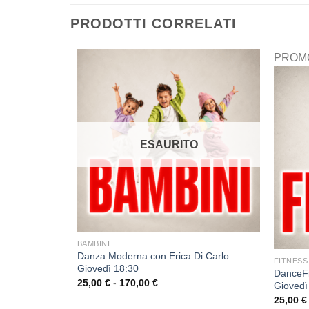
PRODOTTI CORRELATI
PROM
ESAURITO
BAMBINI
Danza Moderna con Erica Di Carlo –
FITNESS
Giovedì 18:30
isci – Lunedì
DanceFi
25,00
€
-
170,00
€
Giovedì
25,00
€