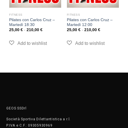
FITNESS
FITNESS
F
Pilates con Carlos Cruz –
Pilates con Carlos Cruz –
T
Martedì 18:30
Martedì 12:00
–
25,00
€
-
210,00
€
25,00
€
-
210,00
€
2
GEOS SSDrl
Società Sportiva Dilettantistica a r.l.
P.IVA e C.F.: 09305930969