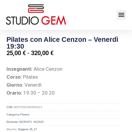
Pilates con Alice Cenzon – Venerdì
19:30
25,00
€
-
320,00
€
Insegnanti:
Alice Cenzon
Corso:
Pilates
Giorno:
Venerdì
Orario:
19:30 – 20:20
COD
2627CENZONVEN19.F
Categoria
Fitness
Etichette
ISCRIVITI
,
NUOVO
Marchio:
Stagione 26_27