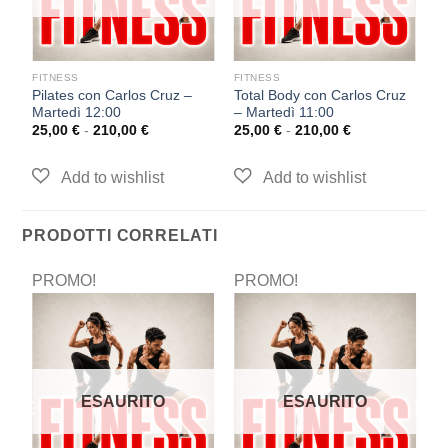
FITNESS
FITNESS
F
Pilates con Carlos Cruz –
Total Body con Carlos Cruz
Pi
Martedì 12:00
– Martedì 11:00
L
25,00
€
-
210,00
€
25,00
€
-
210,00
€
2
PRODOTTI CORRELATI
PROMO!
PROMO!
P
ESAURITO
ESAURITO