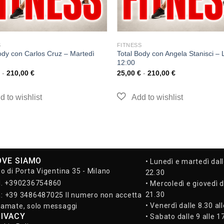
S
FITNESS
ody con Carlos Cruz – Martedì
Total Body con Angela Stanisci – 
12:00
-
210,00
€
25,00
€
-
210,00
€
OVE SIAMO
• Lunedì e martedì dall
so di Porta Vigentina 35 - Milano
22.30
l. +390236754860
• Mercoledì e giovedì d
21.30
: +39 3486487025 Il numero non accetta
• Venerdì dalle 8.30 al
iamate, solo messaggi
RIVACY
• Sabato dalle 9 alle 1