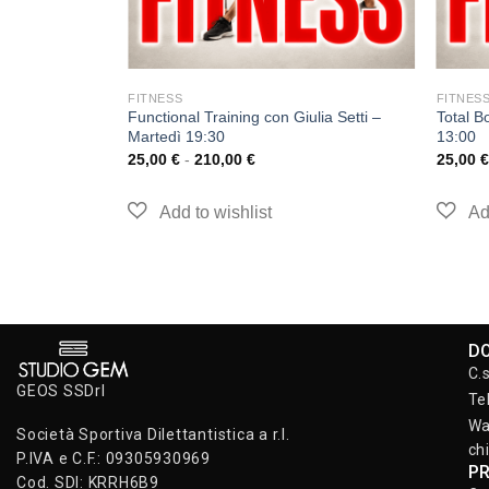
FITNESS
FITNES
Functional Training con Giulia Setti –
Total B
Martedì 19:30
13:00
25,00
€
-
210,00
€
25,00
€
D
C.
GEOS SSDrl
Te
Wa
Società Sportiva Dilettantistica a r.l.
ch
P.IVA e C.F.: 09305930969
P
Cod. SDI: KRRH6B9