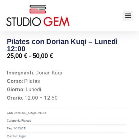
Pilates con Dorian Kuqi – Lunedì
12:00
25,00
€
-
50,00
€
Insegnanti:
Dorian Kuqi
Corso:
Pilates
Giorno:
Lunedì
Orario:
12:00 – 12:50
COD
2526LUG_KUQILUN12.F
Categoria
Fitness
Tag
ISCRIVITI
Marchio:
Luglio