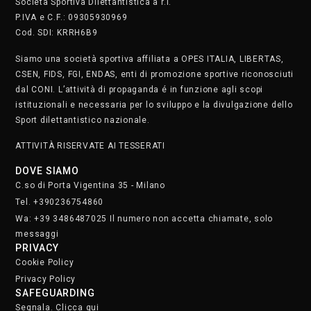
Società Sportiva Dilettantistica a r.l.
P.IVA e C.F.: 09305930969
Cod. SDI: KRRH6B9
Siamo una società sportiva affiliata a OPES ITALIA, LIBERTAS,
CSEN, FIDS, FGI, ENDAS, enti di promozione sportive riconosciuti
dal CONI. L’attività di propaganda é in funzione agli scopi
istituzionali e necessaria per lo sviluppo e la divulgazione dello
Sport dilettantistico nazionale.
ATTIVITÀ RISERVATE AI TESSERATI
DOVE SIAMO
C.so di Porta Vigentina 35 - Milano
Tel. +390236754860
Wa: +39 3486487025 Il numero non accetta chiamate, solo
messaggi
PRIVACY
Cookie Policy
Privacy Policy
SAFEGUARDING
Segnala. Clicca qui