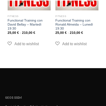
FITNESS
FITNESS
F
Functional Training con
Functional Training con
F
David Bellay – Martedì
Ronald Almeida – Lunedì
Gi
19:30
19:30
2
25,00
€
-
210,00
€
25,00
€
-
210,00
€
GEOS SSDrl