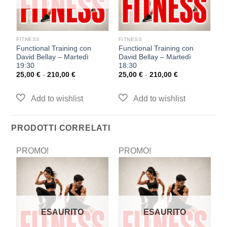
FITNESS
FITNESS
F
Functional Training con
Functional Training con
F
David Bellay – Martedì
David Bellay – Martedì
D
19:30
18:30
2
25,00
€
-
210,00
€
25,00
€
-
210,00
€
PRODOTTI CORRELATI
PROMO!
PROMO!
P
ESAURITO
ESAURITO