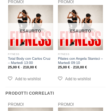
PROMO!
PROMO!
P
ESAURITO
ESAURITO
FITNESS
FITNESS
F
Total Body con Carlos Cruz
Pilates con Angela Stanisci –
Pi
0
– Martedì 13:00
Martedì 09:10
L
25,00
€
-
210,00
€
25,00
€
-
210,00
€
2
PRODOTTI CORRELATI
PROMO!
PROMO!
P