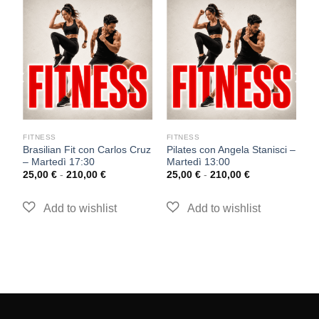
FITNESS
FITNESS
F
Brasilian Fit con Carlos Cruz
Pilates con Angela Stanisci –
F
– Martedì 17:30
Martedì 13:00
R
1
25,00
€
-
210,00
€
25,00
€
-
210,00
€
2