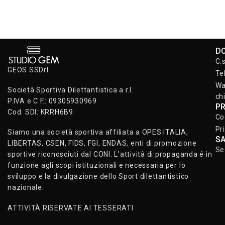
D
C.
GEOS SSDrl
Te
Wa
Società Sportiva Dilettantistica a r.l.
ch
P.IVA e C.F.: 09305930969
P
Cod. SDI: KRRH6B9
Co
Pr
Siamo una società sportiva affiliata a OPES ITALIA,
S
LIBERTAS, CSEN, FIDS, FGI, ENDAS, enti di promozione
Se
sportive riconosciuti dal CONI. L’attività di propaganda é in
funzione agli scopi istituzionali e necessaria per lo
sviluppo e la divulgazione dello Sport dilettantistico
nazionale.
ATTIVITÀ RISERVATE AI TESSERATI