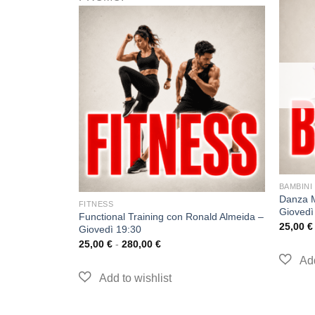
O
BAMBINI
Danza M
FITNESS
Giovedì
Functional Training con Ronald Almeida –
Lunedì 12:00
25,00
€
Giovedì 19:30
25,00
€
-
280,00
€