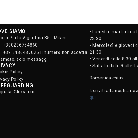
OVE SIAMO
• Lunedì e martedì dall
so di Porta Vigentina 35 - Milano
22.30
l. +390236754860
• Mercoledì e giovedì d
21.30
: +39 3486487025 Il numero non accetta
• Venerdì dalle 8.30 al
iamate, solo messaggi
RIVACY
• Sabato dalle 9 alle 1
okie Policy
Domenica chiusi
ivacy Policy
AFEGUARDING
Iscriviti alla nostra ne
gnala. Clicca qui
qui