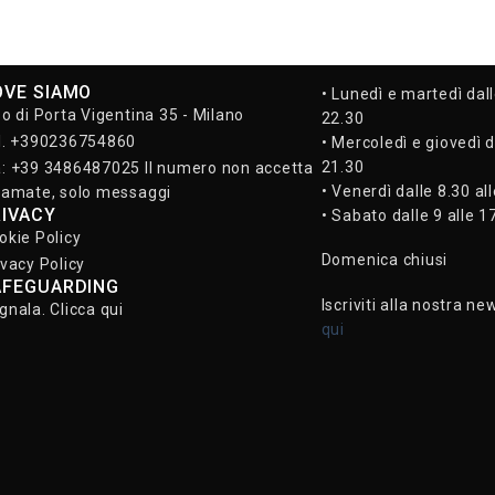
OVE SIAMO
• Lunedì e martedì dall
so di Porta Vigentina 35 - Milano
22.30
l. +390236754860
• Mercoledì e giovedì d
21.30
: +39 3486487025 Il numero non accetta
• Venerdì dalle 8.30 al
iamate, solo messaggi
RIVACY
• Sabato dalle 9 alle 1
okie Policy
Domenica chiusi
ivacy Policy
AFEGUARDING
Iscriviti alla nostra ne
gnala. Clicca qui
qui