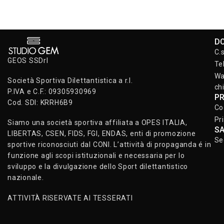
D
C.
GEOS SSDrl
Te
Wa
Società Sportiva Dilettantistica a r.l.
ch
P.IVA e C.F.: 09305930969
P
Cod. SDI: KRRH6B9
Co
Pr
Siamo una società sportiva affiliata a OPES ITALIA,
S
LIBERTAS, CSEN, FIDS, FGI, ENDAS, enti di promozione
Se
sportive riconosciuti dal CONI. L’attività di propaganda é in
funzione agli scopi istituzionali e necessaria per lo
sviluppo e la divulgazione dello Sport dilettantistico
nazionale.
ATTIVITÀ RISERVATE AI TESSERATI