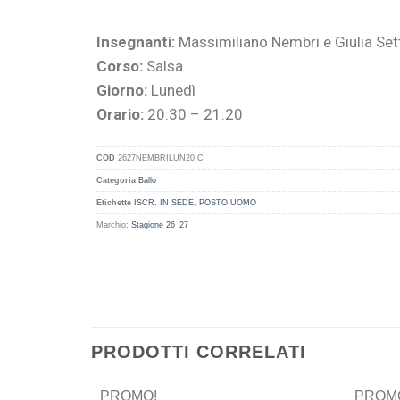
Insegnanti:
Massimiliano Nembri e Giulia Sett
Corso:
Salsa
Giorno:
Lunedì
Orario:
20:30 – 21:20
COD
2627NEMBRILUN20.C
Categoria
Ballo
Etichette
ISCR. IN SEDE
,
POSTO UOMO
Marchio:
Stagione 26_27
PRODOTTI CORRELATI
PROMO!
PROM