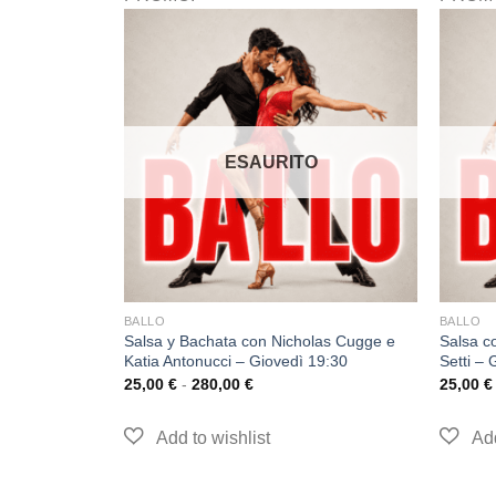
O
ESAURITO
BALLO
BALLO
 Bonu e
Salsa y Bachata con Nicholas Cugge e
Salsa c
nedì 20:30
Katia Antonucci – Giovedì 19:30
Setti – 
25,00
€
-
280,00
€
25,00
€