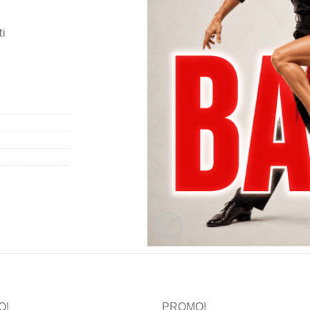
i
O!
PROMO!