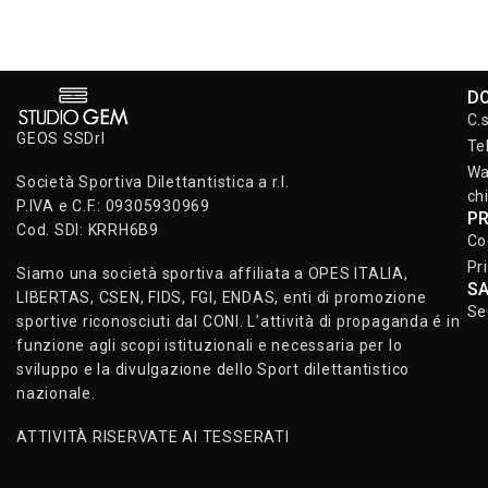
D
C.
GEOS SSDrl
Te
Wa
Società Sportiva Dilettantistica a r.l.
ch
P.IVA e C.F.: 09305930969
P
Cod. SDI: KRRH6B9
Co
Pr
Siamo una società sportiva affiliata a OPES ITALIA,
S
LIBERTAS, CSEN, FIDS, FGI, ENDAS, enti di promozione
Se
sportive riconosciuti dal CONI. L’attività di propaganda é in
funzione agli scopi istituzionali e necessaria per lo
sviluppo e la divulgazione dello Sport dilettantistico
nazionale.
ATTIVITÀ RISERVATE AI TESSERATI