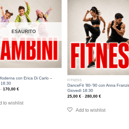
ESAURITO
oderna con Erica Di Carlo –
FITNESS
 18:30
DanceFit ’80-’90 con Anna Franzi
-
170,00
€
Giovedì 18:30
25,00
€
-
280,00
€