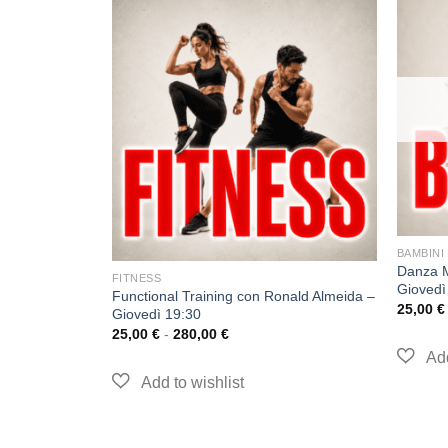
BAMBINI
Danza M
FITNESS
Giovedì
uz – Martedì
Functional Training con Ronald Almeida –
25,00
€
Giovedì 19:30
25,00
€
-
280,00
€