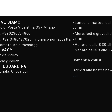
OVE SIAMO
• Lunedì e martedì dall
so di Porta Vigentina 35 - Milano
22.30
l. +390236754860
• Mercoledì e giovedì d
21.30
: +39 3486487025 Il numero non accetta
• Venerdì dalle 8.30 al
iamate, solo messaggi
RIVACY
• Sabato dalle 9 alle 1
okie Policy
Domenica chiusi
ivacy Policy
AFEGUARDING
Iscriviti alla nostra ne
gnala. Clicca qui
qui