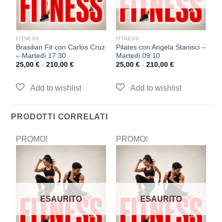
FITNESS
FITNESS
F
Brasilian Fit con Carlos Cruz
Pilates con Angela Stanisci –
I
– Martedì 17:30
Martedì 09:10
Gi
25,00
€
-
210,00
€
25,00
€
-
210,00
€
2
PRODOTTI CORRELATI
PROMO!
PROMO!
P
ESAURITO
ESAURITO