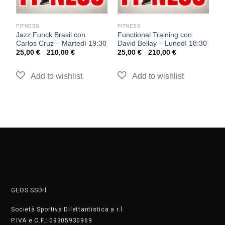
FITNESS
FITNESS
F
Jazz Funck Brasil con
Functional Training con
T
Carlos Cruz – Martedì 19:30
David Bellay – Lunedì 18:30
S
25,00
€
-
210,00
€
25,00
€
-
210,00
€
2
GEOS SSDrl
Società Sportiva Dilettantistica a r.l.
P.IVA e C.F.: 09305930969