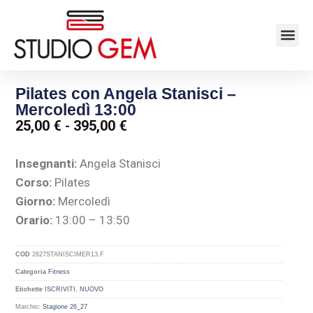
Pilates con Angela Stanisci –
Mercoledì 13:00
25,00
€
-
395,00
€
Insegnanti:
Angela Stanisci
Corso:
Pilates
Giorno:
Mercoledì
Orario:
13:00 – 13:50
COD
2627STANISCIMER13.F
Categoria
Fitness
Etichette
ISCRIVITI
,
NUOVO
Marchio:
Stagione 26_27