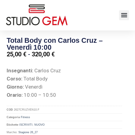
Total Body con Carlos Cruz –
Venerdì 10:00
25,00
€
-
320,00
€
Insegnanti:
Carlos Cruz
Corso:
Total Body
Giorno:
Venerdì
Orario:
10:00 – 10:50
COD
2627CRUZVEN10.F
Categoria
Fitness
Etichette
ISCRIVITI
,
NUOVO
Marchio:
Stagione 26_27