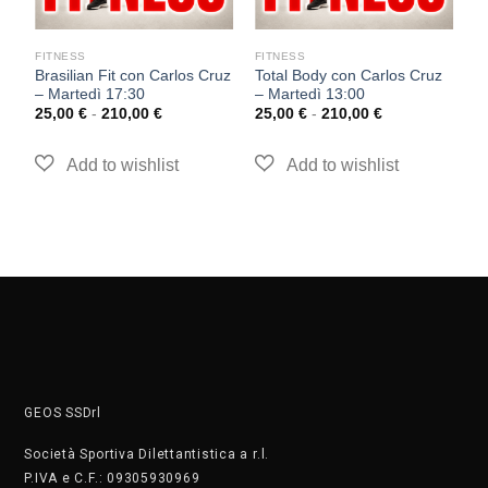
FITNESS
FITNESS
F
Brasilian Fit con Carlos Cruz
Total Body con Carlos Cruz
T
– Martedì 17:30
– Martedì 13:00
–
25,00
€
-
210,00
€
25,00
€
-
210,00
€
2
GEOS SSDrl
Società Sportiva Dilettantistica a r.l.
P.IVA e C.F.: 09305930969