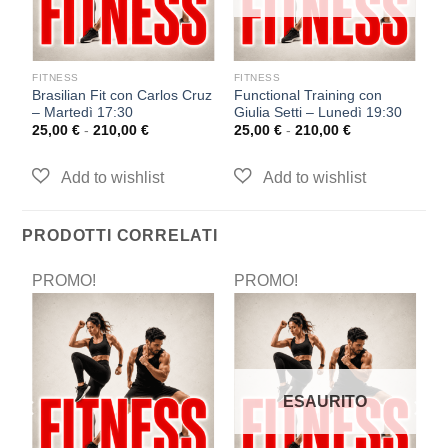
FITNESS
FITNESS
F
Brasilian Fit con Carlos Cruz
Functional Training con
P
– Martedì 17:30
Giulia Setti – Lunedì 19:30
M
25,00
€
-
210,00
€
25,00
€
-
210,00
€
2
PRODOTTI CORRELATI
PROMO!
PROMO!
P
ESAURITO