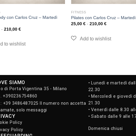
S
FITNESS
ody con Carlos Cruz – Martedì
Pilates con Carlos Cruz – Martedì
25,00
€
-
210,00
€
-
210,00
€
OVE SIAMO
• Lunedì e martedì dall
so di Porta Vigentina 35 - Milano
22.30
l. +390236754860
• Mercoledì e giovedì d
21.30
: +39 3486487025 Il numero non accetta
• Venerdì dalle 8.30 al
iamate, solo messaggi
RIVACY
• Sabato dalle 9 alle 1
okie Policy
Domenica chiusi
ivacy Policy
AFEGUARDING