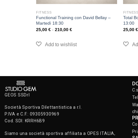
FITNESS
FITNES
Functional Training con David Bellay –
Total B
Martedì 18:30
13:00
25,00
€
-
210,00
€
25,00
€
D
C.
GEOS SSDrl
Te
Wa
Società Sportiva Dilettantistica a r.l.
ch
P.IVA e C.F.: 09305930969
P
Cod. SDI: KRRH6B9
Co
Pr
Siamo una società sportiva affiliata a OPES ITALIA,
S