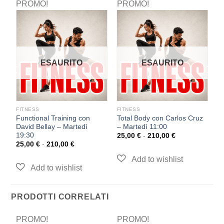
PROMO!
PROMO!
P
ESAURITO
ESAURITO
FITNESS
FITNESS
F
Functional Training con
Total Body con Carlos Cruz
Pi
David Bellay – Martedì
– Martedì 11:00
M
19:30
25,00
€
-
210,00
€
2
25,00
€
-
210,00
€
PRODOTTI CORRELATI
PROMO!
PROMO!
P