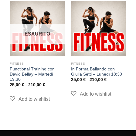
ESAURITO
FITNESS
FITNESS
F
Functional Training con
In Forma Ballando con
T
David Bellay – Martedì
Giulia Setti – Lunedì 18:30
–
19:30
25,00
€
-
210,00
€
2
25,00
€
-
210,00
€