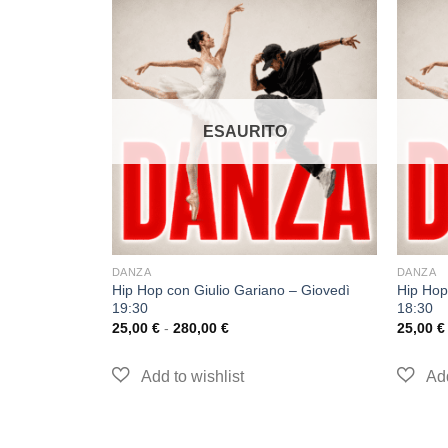
ESAURITO
O
DANZA
DANZA
Hip Hop con Giulio Gariano – Giovedì
Hip Hop
Lunedì 12:00
19:30
18:30
25,00
€
-
280,00
€
25,00
€