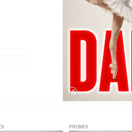
O!
PROMO!