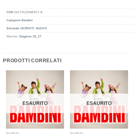
COD
2627TAZZIMER17.B
Categoria
Bambini
Etichette
ISCRIVITI
,
NUOVO
Marchio:
Stagione 26_27
PRODOTTI CORRELATI
ESAURITO
ESAURITO
BAMBINI
BAMBINI