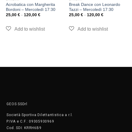
Acrobatica con Margherita
Break Dance con Leonardo
Bordoni – Mercoledì 17:30
Tazzi – Mercoledì 17:30
25,00
€
-
120,00
€
25,00
€
-
120,00
€
GEOS SSDrl
Società Sportiva Dilettantistica a r.l.
P.IVA e C.F.: 09305930969
Cod. SDI: KRRH6B9