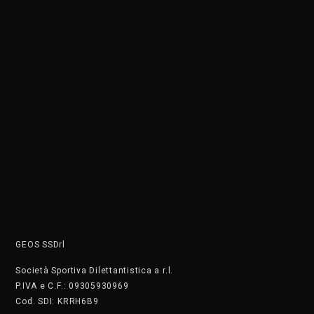
Società Sportiva Dilettantistica a r.l.
P.IVA e C.F.: 09305930969
Cod. SDI: KRRH6B9
Siamo una società sportiva affiliata a OPES ITALIA, LIBERTAS,
CSEN, FIDS, FGI, ENDAS, enti di promozione sportive riconosciuti
dal CONI. L’attività di propaganda é in funzione agli scopi
istituzionali e necessaria per lo sviluppo e la divulgazione dello
Sport dilettantistico nazionale.
ATTIVITÀ RISERVATE AI TESSERATI
DOVE SIAMO
C.so di Porta Vigentina 35 - Milano
Tel. +390236754860
Wa: +39 3486487025 Il numero non accetta chiamate, solo
messaggi
PRIVACY
Cookie Policy
Privacy Policy
SAFEGUARDING
Segnala. Clicca qui