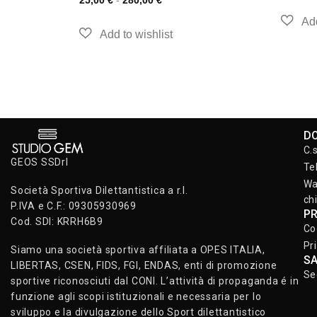
25,00
€
-
280,00
€
D
C.
GEOS SSDrl
Te
Wa
Società Sportiva Dilettantistica a r.l.
ch
P.IVA e C.F.: 09305930969
P
Cod. SDI: KRRH6B9
Co
Pr
Siamo una società sportiva affiliata a OPES ITALIA,
S
LIBERTAS, CSEN, FIDS, FGI, ENDAS, enti di promozione
Se
sportive riconosciuti dal CONI. L’attività di propaganda é in
funzione agli scopi istituzionali e necessaria per lo
sviluppo e la divulgazione dello Sport dilettantistico