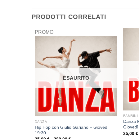
PRODOTTI CORRELATI
PROMO!
ESAURITO
BAMBINI
Danza M
DANZA
Giovedì
Hip Hop con Giulio Gariano – Giovedì
a Setti –
19:30
25,00
€