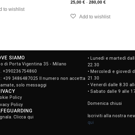
25,00
€
-
280,00
€
OVE SIAMO
• Lunedì e martedì dall
so di Porta Vigentina 35 - Milano
22.30
l. +390236754860
• Mercoledì e giovedì d
21.30
: +39 3486487025 Il numero non accetta
• Venerdì dalle 8.30 al
iamate, solo messaggi
RIVACY
• Sabato dalle 9 alle 1
okie Policy
Domenica chiusi
ivacy Policy
AFEGUARDING
Iscriviti alla nostra ne
gnala. Clicca qui
qui