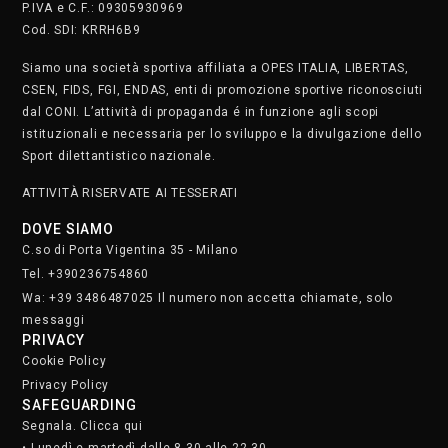
P.IVA e C.F.: 09305930969
Cod. SDI: KRRH6B9
Siamo una società sportiva affiliata a OPES ITALIA, LIBERTAS,
CSEN, FIDS, FGI, ENDAS, enti di promozione sportive riconosciuti
dal CONI. L’attività di propaganda é in funzione agli scopi
istituzionali e necessaria per lo sviluppo e la divulgazione dello
Sport dilettantistico nazionale.
ATTIVITÀ RISERVATE AI TESSERATI
DOVE SIAMO
C.so di Porta Vigentina 35 - Milano
Tel. +390236754860
Wa: +39 3486487025 Il numero non accetta chiamate, solo
messaggi
PRIVACY
Cookie Policy
Privacy Policy
SAFEGUARDING
Segnala. Clicca qui
• Lunedì e martedì dalle 8.30 alle 22.30