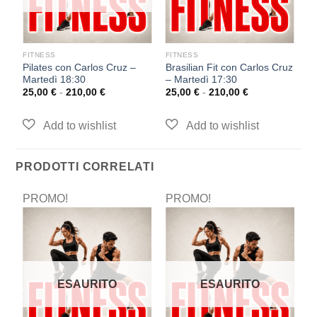
FITNESS
FITNESS
F
Pilates con Carlos Cruz –
Brasilian Fit con Carlos Cruz
T
Martedì 18:30
– Martedì 17:30
–
25,00
€
-
210,00
€
25,00
€
-
210,00
€
2
PRODOTTI CORRELATI
PROMO!
PROMO!
P
ESAURITO
ESAURITO