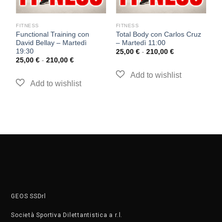
FITNESS
FITNESS
F
Functional Training con
Total Body con Carlos Cruz
P
David Bellay – Martedì
– Martedì 11:00
L
19:30
25,00
€
-
210,00
€
2
25,00
€
-
210,00
€
GEOS SSDrl
Società Sportiva Dilettantistica a r.l.