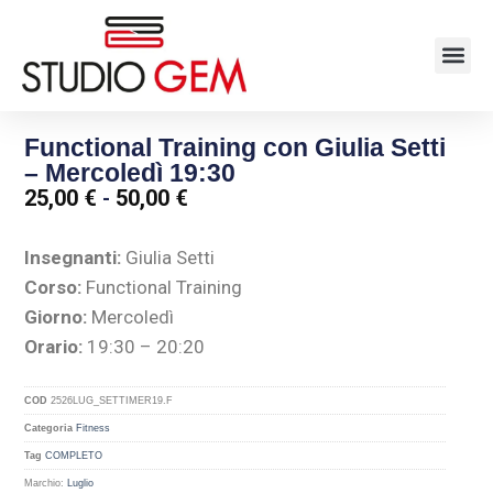
Functional Training con Giulia Setti
– Mercoledì 19:30
25,00
€
-
50,00
€
Insegnanti:
Giulia Setti
Corso:
Functional Training
Giorno:
Mercoledì
Orario:
19:30 – 20:20
COD
2526LUG_SETTIMER19.F
Categoria
Fitness
Tag
COMPLETO
Marchio:
Luglio