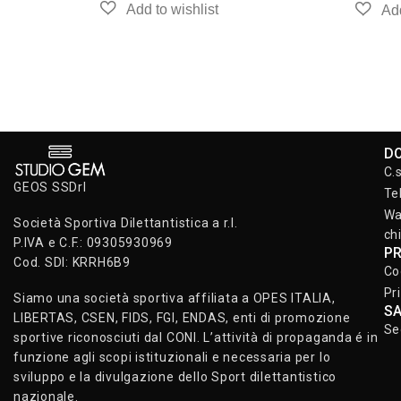
D
C.
GEOS SSDrl
Te
Wa
Società Sportiva Dilettantistica a r.l.
ch
P.IVA e C.F.: 09305930969
P
Cod. SDI: KRRH6B9
Co
Pr
Siamo una società sportiva affiliata a OPES ITALIA,
S
LIBERTAS, CSEN, FIDS, FGI, ENDAS, enti di promozione
Se
sportive riconosciuti dal CONI. L’attività di propaganda é in
funzione agli scopi istituzionali e necessaria per lo
sviluppo e la divulgazione dello Sport dilettantistico
nazionale.