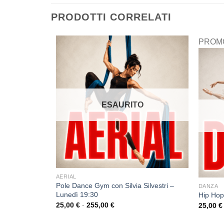
PRODOTTI CORRELATI
PROM
ESAURITO
O
AERIAL
Pole Dance Gym con Silvia Silvestri –
DANZA
Lunedì 19:30
Hip Hop
 – Lunedì
25,00
€
-
255,00
€
25,00
€