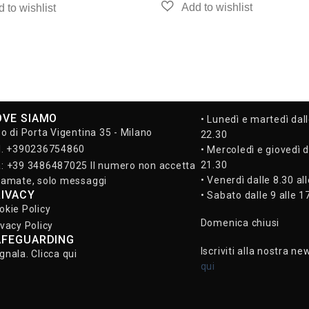
OVE SIAMO
• Lunedì e martedì dall
so di Porta Vigentina 35 - Milano
22.30
l. +390236754860
• Mercoledì e giovedì d
21.30
: +39 3486487025 Il numero non accetta
• Venerdì dalle 8.30 al
iamate, solo messaggi
RIVACY
• Sabato dalle 9 alle 1
okie Policy
Domenica chiusi
ivacy Policy
AFEGUARDING
Iscriviti alla nostra ne
gnala. Clicca qui
qui