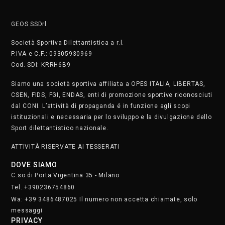
Wa: +39 3486487025 Il numero non accetta chiamate, solo
messaggi
PRIVACY
Cookie Policy
Privacy Policy
SAFEGUARDING
Segnala. Clicca qui
• Lunedì e martedì dalle 8.30 alle 22.30
• Mercoledì e giovedì dalle 8.30 alle 21.30
• Venerdì dalle 8.30 alle 19
• Sabato dalle 9 alle 17
Domenica chiusi
Iscriviti alla nostra newsletter.
Clicca qui
STAFF