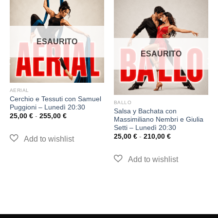
ESAURITO
ESAURITO
AERIAL
Cerchio e Tessuti con Samuel
BALLO
Puggioni – Lunedì 20:30
Salsa y Bachata con
25,00
€
-
255,00
€
Massimiliano Nembri e Giulia
Setti – Lunedì 20:30
25,00
€
-
210,00
€