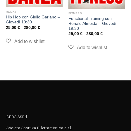
DANZA
FITNESS
Hip Hop con Giulio Gariano –
Functional Training con
Giovedì 19:30
Ronald Almeida – Giovedì
25,00
€
-
280,00
€
19:30
25,00
€
-
280,00
€
GEOS SSDrl
Società Sportiva Dilettantistica a r.l.