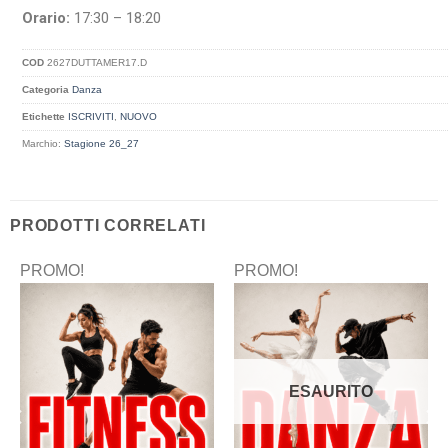
Orario:
17:30 – 18:20
COD
2627DUTTAMER17.D
Categoria
Danza
Etichette
ISCRIVITI
,
NUOVO
Marchio:
Stagione 26_27
PRODOTTI CORRELATI
PROMO!
PROMO!
ESAURITO