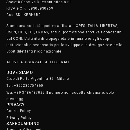
Società Sportiva Dilettantistica a r.l.
P.IVA e C.F.: 09305930969
Cod. SDI: KRRH6B9
Siamo una società sportiva affiliata a OPES ITALIA, LIBERTAS,
CSEN, FIDS, FGI, ENDAS, enti di promozione sportive riconosciuti
dal CONI. L’attività di propaganda é in funzione agli scopi
istituzionali e necessaria per lo sviluppo e la divulgazione dello
Sport dilettantistico nazionale.
ATTIVITÀ RISERVATE AI TESSERATI
DOVE SIAMO
C.so di Porta Vigentina 35 - Milano
Tel. +390236754860
Wa: +39 3486487025 Il numero non accetta chiamate, solo
messaggi
PRIVACY
Cookie Policy
Privacy Policy
SAFEGUARDING
Segnala. Clicca qui