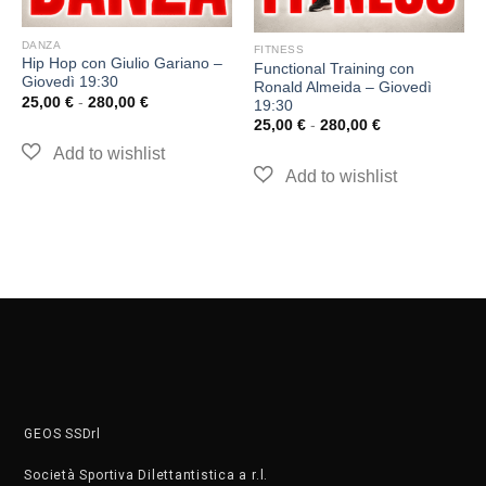
DANZA
FITNESS
Hip Hop con Giulio Gariano –
Functional Training con
Giovedì 19:30
Ronald Almeida – Giovedì
25,00
€
-
280,00
€
19:30
25,00
€
-
280,00
€
GEOS SSDrl
Società Sportiva Dilettantistica a r.l.