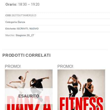
Orario:
18:30 – 19:20
COD
2627DUTTAMER18.D
Categoria
Danza
Etichette
ISCRIVITI
,
NUOVO
Marchio:
Stagione 26_27
PRODOTTI CORRELATI
PROMO!
PROMO!
ESAURITO