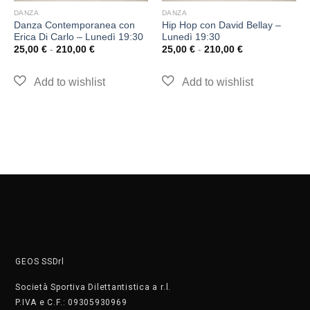
DANZA
DANZA
Danza Contemporanea con
Hip Hop con David Bellay –
Erica Di Carlo – Lunedì 19:30
Lunedì 19:30
25,00
€
-
210,00
€
25,00
€
-
210,00
€
GEOS SSDrl
Società Sportiva Dilettantistica a r.l.
P.IVA e C.F.: 09305930969