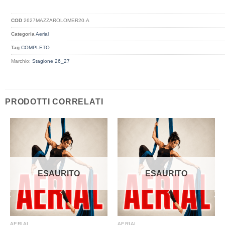
COD
2627MAZZAROLOMER20.A
Categoria
Aerial
Tag
COMPLETO
Marchio:
Stagione 26_27
PRODOTTI CORRELATI
ESAURITO
ESAURITO
AERIAL
AERIAL