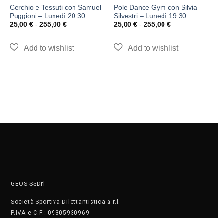
Cerchio e Tessuti con Samuel
Pole Dance Gym con Silvia
Puggioni – Lunedì 20:30
Silvestri – Lunedì 19:30
25,00
€
-
255,00
€
25,00
€
-
255,00
€
GEOS SSDrl
Società Sportiva Dilettantistica a r.l.
P.IVA e C.F.: 09305930969