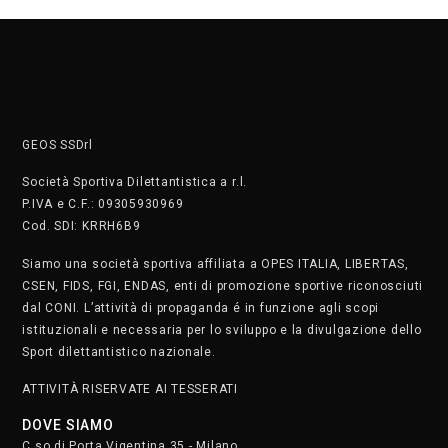
GEOS SSDrl
Società Sportiva Dilettantistica a r.l.
P.IVA e C.F.: 09305930969
Cod. SDI: KRRH6B9
Siamo una società sportiva affiliata a OPES ITALIA, LIBERTAS,
CSEN, FIDS, FGI, ENDAS, enti di promozione sportive riconosciuti
dal CONI. L’attività di propaganda é in funzione agli scopi
istituzionali e necessaria per lo sviluppo e la divulgazione dello
Sport dilettantistico nazionale.
ATTIVITÀ RISERVATE AI TESSERATI
DOVE SIAMO
C.so di Porta Vigentina 35 - Milano