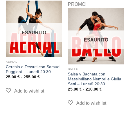
PROMO!
ESAURITO
ESAURITO
AERIAL
Cerchio e Tessuti con Samuel
BALLO
Puggioni – Lunedì 20:30
Salsa y Bachata con
25,00
€
-
255,00
€
Massimiliano Nembri e Giulia
Setti – Lunedì 20:30
25,00
€
-
210,00
€