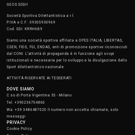
messaggi
PRIVACY
Cookie Policy
Privacy Policy
SAFEGUARDING
Segnala. Clicca qui
• Lunedì e martedì dalle 8.30 alle 22.30
• Mercoledì e giovedì dalle 8.30 alle 21.30
• Venerdì dalle 8.30 alle 19
• Sabato dalle 9 alle 17
Domenica chiusi
Iscriviti alla nostra newsletter.
Clicca qui
STAFF
SOCIAL MEDIA