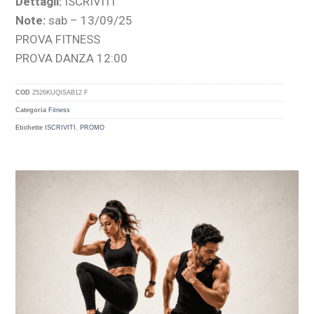
Dettagli:
ISCRIVITI
Note:
sab – 13/09/25
PROVA FITNESS
PROVA DANZA 12:00
COD
2526KUQISAB12.F
Categoria
Fitness
Etichette
ISCRIVITI
,
PROMO