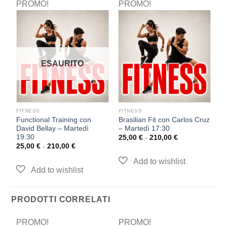
PROMO!
PROMO!
P
ESAURITO
FITNESS
FITNESS
F
Functional Training con
Brasilian Fit con Carlos Cruz
P
0
David Bellay – Martedì
– Martedì 17:30
M
19:30
25,00
€
-
210,00
€
2
25,00
€
-
210,00
€
PRODOTTI CORRELATI
PROMO!
PROMO!
P