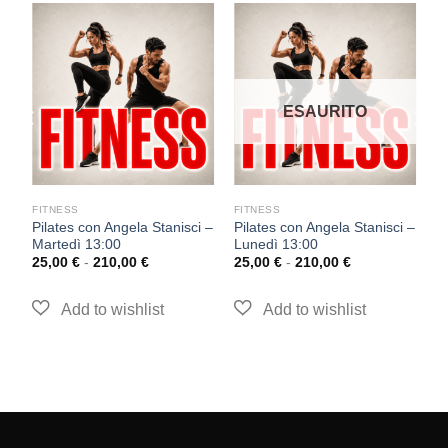
ESAURITO
FITNESS
FITNESS
F
Pilates con Angela Stanisci –
Pilates con Angela Stanisci –
T
Martedì 13:00
Lunedì 13:00
S
25,00
€
-
210,00
€
25,00
€
-
210,00
€
2