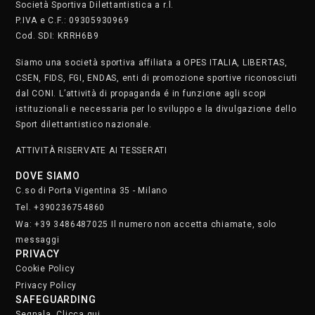
Società Sportiva Dilettantistica a r.l.
P.IVA e C.F.: 09305930969
Cod. SDI: KRRH6B9
Siamo una società sportiva affiliata a OPES ITALIA, LIBERTAS,
CSEN, FIDS, FGI, ENDAS, enti di promozione sportive riconosciuti
dal CONI. L’attività di propaganda é in funzione agli scopi
istituzionali e necessaria per lo sviluppo e la divulgazione dello
Sport dilettantistico nazionale.
ATTIVITÀ RISERVATE AI TESSERATI
DOVE SIAMO
C.so di Porta Vigentina 35 - Milano
Tel. +390236754860
Wa: +39 3486487025 Il numero non accetta chiamate, solo
messaggi
PRIVACY
Cookie Policy
Privacy Policy
SAFEGUARDING
Segnala. Clicca qui