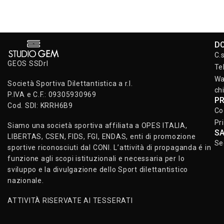
D
C.
GEOS SSDrl
Te
Wa
Società Sportiva Dilettantistica a r.l.
ch
P.IVA e C.F.: 09305930969
P
Cod. SDI: KRRH6B9
Co
Pr
Siamo una società sportiva affiliata a OPES ITALIA,
S
LIBERTAS, CSEN, FIDS, FGI, ENDAS, enti di promozione
Se
sportive riconosciuti dal CONI. L’attività di propaganda é in
funzione agli scopi istituzionali e necessaria per lo
sviluppo e la divulgazione dello Sport dilettantistico
nazionale.
ATTIVITÀ RISERVATE AI TESSERATI