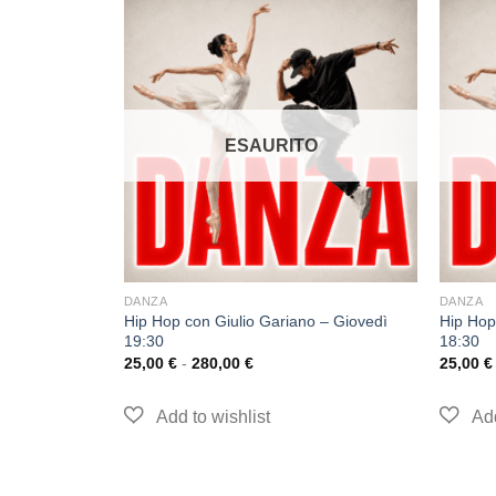
ESAURITO
O
DANZA
DANZA
Hip Hop con Giulio Gariano – Giovedì
Hip Hop
Lunedì 12:00
19:30
18:30
25,00
€
-
280,00
€
25,00
€