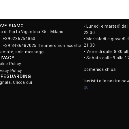
OVE SIAMO
• Lunedì e martedì dall
so di Porta Vigentina 35 - Milano
22.30
l. +390236754860
• Mercoledì e giovedì d
21.30
: +39 3486487025 Il numero non accetta
• Venerdì dalle 8.30 al
iamate, solo messaggi
RIVACY
• Sabato dalle 9 alle 1
okie Policy
Domenica chiusi
ivacy Policy
AFEGUARDING
Iscriviti alla nostra ne
gnala. Clicca qui
qui