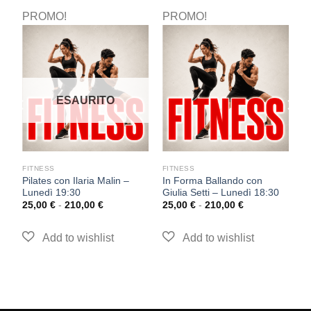
PROMO!
PROMO!
P
ESAURITO
FITNESS
FITNESS
F
Pilates con Ilaria Malin –
In Forma Ballando con
F
Lunedì 19:30
Giulia Setti – Lunedì 18:30
D
25,00
€
-
210,00
€
25,00
€
-
210,00
€
2