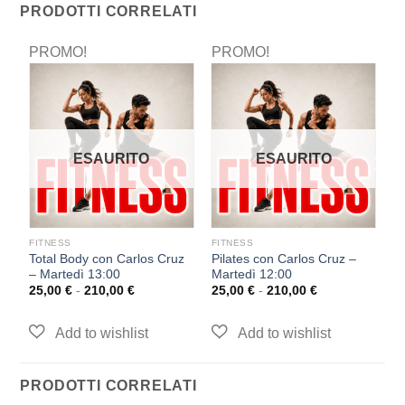
PRODOTTI CORRELATI
PROMO!
PROMO!
P
ESAURITO
ESAURITO
FITNESS
FITNESS
F
 –
Total Body con Carlos Cruz
Pilates con Carlos Cruz –
F
– Martedì 13:00
Martedì 12:00
D
25,00
€
-
210,00
€
25,00
€
-
210,00
€
2
PRODOTTI CORRELATI