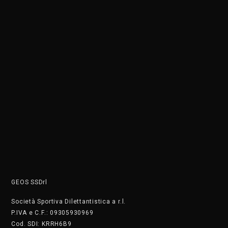
Società Sportiva Dilettantistica a r.l.
P.IVA e C.F.: 09305930969
Cod. SDI: KRRH6B9
Siamo una società sportiva affiliata a OPES ITALIA, LIBERTAS,
CSEN, FIDS, FGI, ENDAS, enti di promozione sportive riconosciuti
dal CONI. L’attività di propaganda é in funzione agli scopi
istituzionali e necessaria per lo sviluppo e la divulgazione dello
Sport dilettantistico nazionale.
ATTIVITÀ RISERVATE AI TESSERATI
DOVE SIAMO
C.so di Porta Vigentina 35 - Milano
Tel. +390236754860
Wa: +39 3486487025 Il numero non accetta chiamate, solo
messaggi
PRIVACY
Cookie Policy
Privacy Policy
SAFEGUARDING