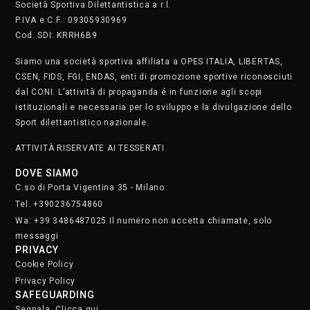
Società Sportiva Dilettantistica a r.l.
P.IVA e C.F.: 09305930969
Cod. SDI: KRRH6B9
Siamo una società sportiva affiliata a OPES ITALIA, LIBERTAS,
CSEN, FIDS, FGI, ENDAS, enti di promozione sportive riconosciuti
dal CONI. L’attività di propaganda é in funzione agli scopi
istituzionali e necessaria per lo sviluppo e la divulgazione dello
Sport dilettantistico nazionale.
ATTIVITÀ RISERVATE AI TESSERATI
DOVE SIAMO
C.so di Porta Vigentina 35 - Milano
Tel. +390236754860
Wa: +39 3486487025 Il numero non accetta chiamate, solo
messaggi
PRIVACY
Cookie Policy
Privacy Policy
SAFEGUARDING
Segnala. Clicca qui