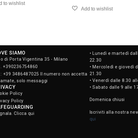
OVE SIAMO
• Lunedì e martedì dall
so di Porta Vigentina 35 - Milano
22.30
l. +390236754860
• Mercoledì e giovedì d
21.30
: +39 3486487025 Il numero non accetta
• Venerdì dalle 8.30 al
iamate, solo messaggi
RIVACY
• Sabato dalle 9 alle 1
okie Policy
Domenica chiusi
ivacy Policy
AFEGUARDING
Iscriviti alla nostra ne
gnala. Clicca qui
qui