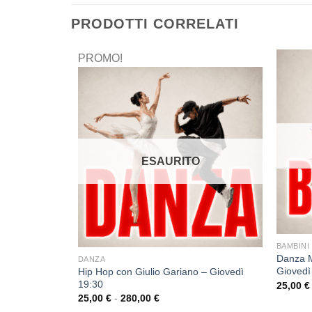
PRODOTTI CORRELATI
PROMO!
ESAURITO
BAMBINI
Danza M
DANZA
Giovedì
Hip Hop con Giulio Gariano – Giovedì
isci – Lunedì
19:30
25,00
€
25,00
€
-
280,00
€