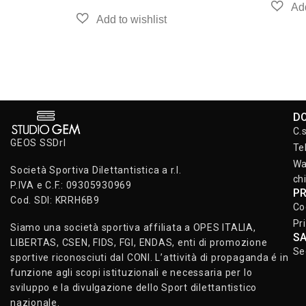
D
C.
GEOS SSDrl
Te
Wa
Società Sportiva Dilettantistica a r.l.
ch
P.IVA e C.F.: 09305930969
P
Cod. SDI: KRRH6B9
Co
Pr
Siamo una società sportiva affiliata a OPES ITALIA,
S
LIBERTAS, CSEN, FIDS, FGI, ENDAS, enti di promozione
Se
sportive riconosciuti dal CONI. L’attività di propaganda é in
funzione agli scopi istituzionali e necessaria per lo
sviluppo e la divulgazione dello Sport dilettantistico
nazionale.