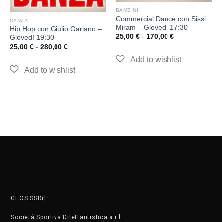
BAMBINI
Commercial Dance con Sissi
DANZA
Miram – Giovedì 17:30
Hip Hop con Giulio Gariano –
25,00
€
-
170,00
€
Giovedì 19:30
25,00
€
-
280,00
€
GEOS SSDrl
Società Sportiva Dilettantistica a r.l.