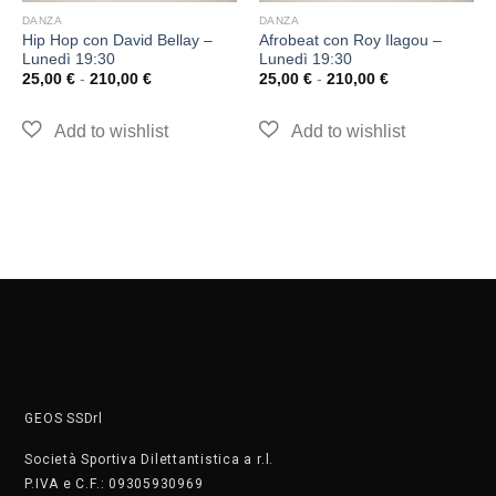
DANZA
DANZA
Hip Hop con David Bellay –
Afrobeat con Roy Ilagou –
Lunedì 19:30
Lunedì 19:30
25,00
€
-
210,00
€
25,00
€
-
210,00
€
GEOS SSDrl
Società Sportiva Dilettantistica a r.l.
P.IVA e C.F.: 09305930969