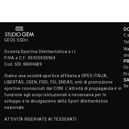
D
C.
GEOS SSDrl
Te
Wa
Società Sportiva Dilettantistica a r.l.
ch
P.IVA e C.F.: 09305930969
P
Cod. SDI: KRRH6B9
Co
Pr
Siamo una società sportiva affiliata a OPES ITALIA,
S
LIBERTAS, CSEN, FIDS, FGI, ENDAS, enti di promozione
Se
sportive riconosciuti dal CONI. L’attività di propaganda é in
funzione agli scopi istituzionali e necessaria per lo
sviluppo e la divulgazione dello Sport dilettantistico
nazionale.
ATTIVITÀ RISERVATE AI TESSERATI