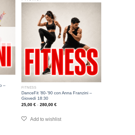
o –
FITNESS
DanceFit ’80-’90 con Anna Franzini –
Giovedì 18:30
25,00
€
-
280,00
€