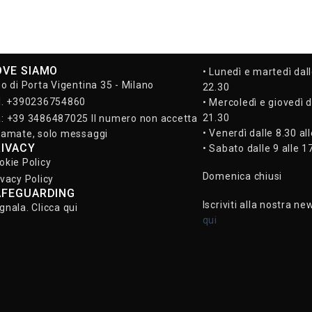
OVE SIAMO
• Lunedì e martedì dall
so di Porta Vigentina 35 - Milano
22.30
l. +390236754860
• Mercoledì e giovedì d
21.30
: +39 3486487025 Il numero non accetta
• Venerdì dalle 8.30 al
iamate, solo messaggi
RIVACY
• Sabato dalle 9 alle 1
okie Policy
Domenica chiusi
ivacy Policy
AFEGUARDING
Iscriviti alla nostra ne
gnala. Clicca qui
qui