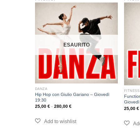
ESAURITO
O
DANZA
FITNESS
Hip Hop con Giulio Gariano – Giovedì
Functio
Lunedì 12:00
19:30
Giovedì
25,00
€
-
280,00
€
25,00
€