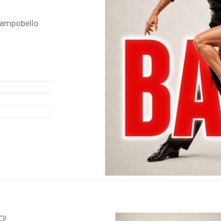
Campobello
O!